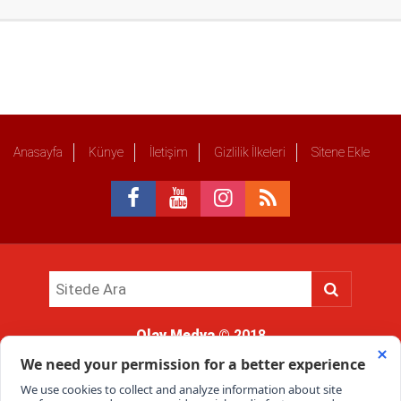
Anasayfa
Künye
İletişim
Gizlilik İlkeleri
Sitene Ekle
Olay Medya
© 2018
Sitemizde kullanılan içerik ve görsellerin tüm hakları saklıdır, izinsiz
kullanımı hukuki yaptırıma tabidir.