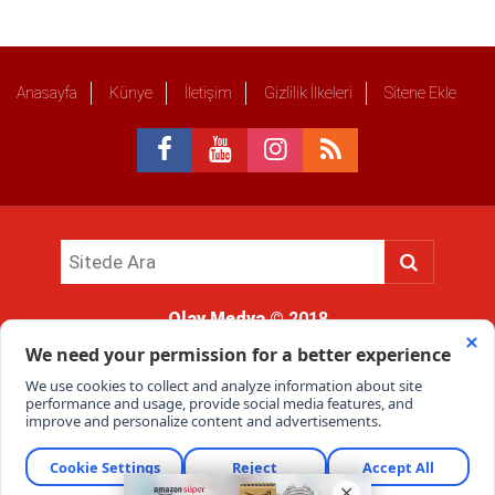
Anasayfa
Künye
İletişim
Gizlilik İlkeleri
Sitene Ekle
Olay Medya
© 2018
Sitemizde kullanılan içerik ve görsellerin tüm hakları saklıdır, izinsiz
kullanımı hukuki yaptırıma tabidir.
Haber Portalı Yazılımı