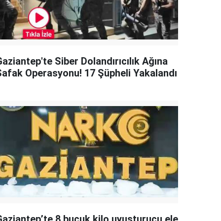
aziantep'te Siber Dolandırıcılık Ağına
Şafak Operasyonu! 17 Şüpheli Yakalandı
Gaziantep’te 8 buçuk kilo uyuşturucu ele