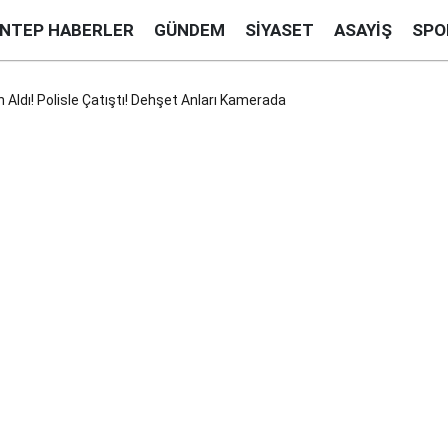
ANTEP HABERLER
GÜNDEM
SIYASET
ASAYIŞ
SPO
 Aldı! Polisle Çatıştı! Dehşet Anları Kamerada