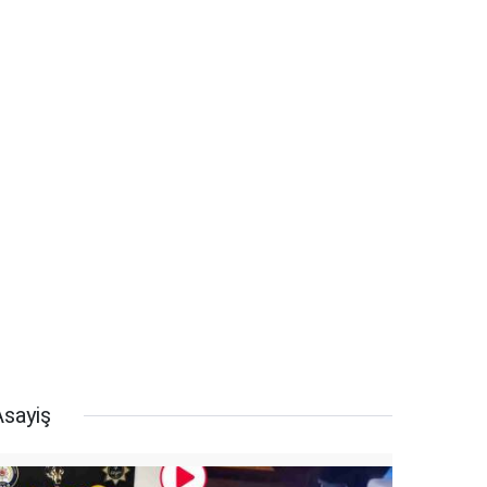
Asayiş