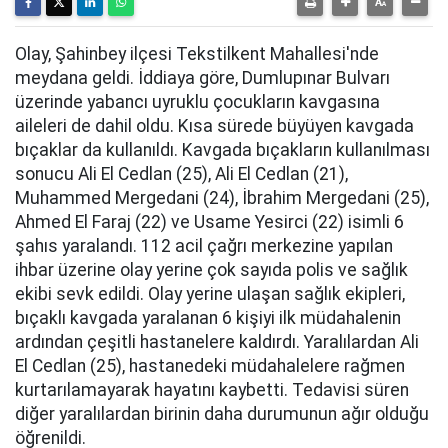
Olay, Şahinbey ilçesi Tekstilkent Mahallesi'nde
meydana geldi. İddiaya göre, Dumlupınar Bulvarı
üzerinde yabancı uyruklu çocukların kavgasına
aileleri de dahil oldu. Kısa sürede büyüyen kavgada
bıçaklar da kullanıldı. Kavgada bıçakların kullanılması
sonucu Ali El Cedlan (25), Ali El Cedlan (21),
Muhammed Mergedani (24), İbrahim Mergedani (25),
Ahmed El Faraj (22) ve Usame Yesirci (22) isimli 6
şahıs yaralandı. 112 acil çağrı merkezine yapılan
ihbar üzerine olay yerine çok sayıda polis ve sağlık
ekibi sevk edildi. Olay yerine ulaşan sağlık ekipleri,
bıçaklı kavgada yaralanan 6 kişiyi ilk müdahalenin
ardından çeşitli hastanelere kaldırdı. Yaralılardan Ali
El Cedlan (25), hastanedeki müdahalelere rağmen
kurtarılamayarak hayatını kaybetti. Tedavisi süren
diğer yaralılardan birinin daha durumunun ağır olduğu
öğrenildi.