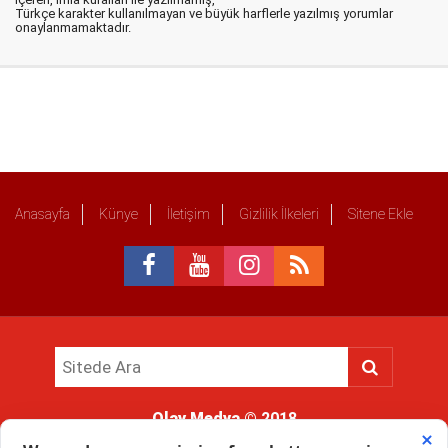
Türkçe karakter kullanılmayan ve büyük harflerle yazılmış yorumlar
onaylanmamaktadır.
Anasayfa
Künye
İletişim
Gizlilik İlkeleri
Sitene Ekle
Olay Medya
© 2018
Sitemizde kullanılan içerik ve görsellerin tüm hakları saklıdır, izinsiz