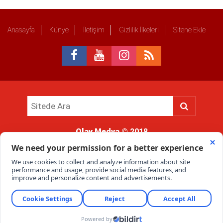
Anasayfa
Künye
İletişim
Gizlilik İlkeleri
Sitene Ekle
Olay Medya
© 2018
Sitemizde kullanılan içerik ve görsellerin tüm hakları saklıdır, izinsiz
kullanımı hukuki yaptırıma tabidir.
Haber Portalı Yazılımı