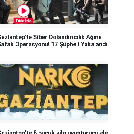
aziantep'te Siber Dolandırıcılık Ağına
Şafak Operasyonu! 17 Şüpheli Yakalandı
Gaziantep’te 8 buçuk kilo uyuşturucu ele