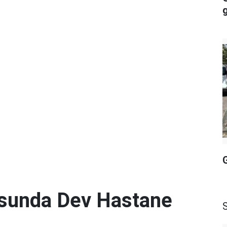
g
G
sunda Dev Hastane
S