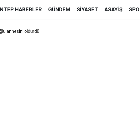
ANTEP HABERLER
GÜNDEM
SIYASET
ASAYIŞ
SPO
ğlu annesini öldürdü