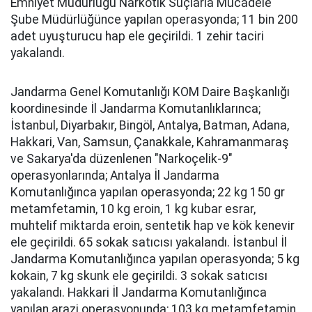
Emniyet Müdürlüğü Narkotik Suçlarla Mücadele
Şube Müdürlüğünce yapılan operasyonda; 11 bin 200
adet uyuşturucu hap ele geçirildi. 1 zehir taciri
yakalandı.
Jandarma Genel Komutanlığı KOM Daire Başkanlığı
koordinesinde İl Jandarma Komutanlıklarınca;
İstanbul, Diyarbakır, Bingöl, Antalya, Batman, Adana,
Hakkari, Van, Samsun, Çanakkale, Kahramanmaraş
ve Sakarya'da düzenlenen "Narkoçelik-9"
operasyonlarında; Antalya İl Jandarma
Komutanlığınca yapılan operasyonda; 22 kg 150 gr
metamfetamin, 10 kg eroin, 1 kg kubar esrar,
muhtelif miktarda eroin, sentetik hap ve kök kenevir
ele geçirildi. 65 sokak satıcısı yakalandı. İstanbul İl
Jandarma Komutanlığınca yapılan operasyonda; 5 kg
kokain, 7 kg skunk ele geçirildi. 3 sokak satıcısı
yakalandı. Hakkari İl Jandarma Komutanlığınca
yapılan arazi operasyonunda; 103 kg metamfetamin,