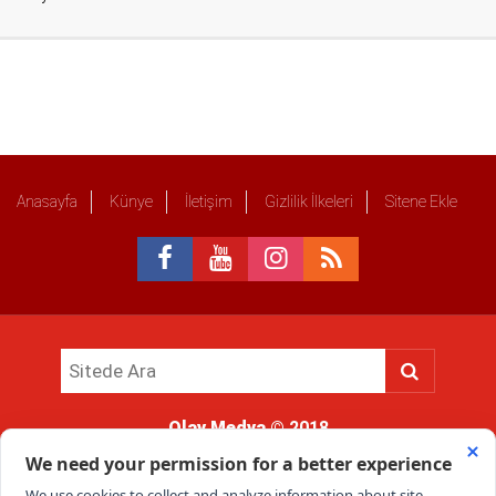
Anasayfa
Künye
İletişim
Gizlilik İlkeleri
Sitene Ekle
Olay Medya
© 2018
Sitemizde kullanılan içerik ve görsellerin tüm hakları saklıdır, izinsiz
kullanımı hukuki yaptırıma tabidir.