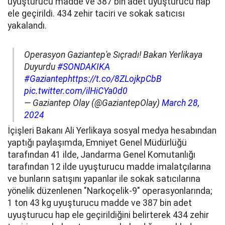
uyuşturucu madde ve 387 bin adet uyuşturucu hap
ele geçirildi. 434 zehir taciri ve sokak satıcısı
yakalandı.
Operasyon Gaziantep'e Sıçradı! Bakan Yerlikaya
Duyurdu
#SONDAKIKA
#Gaziantep
https://t.co/8ZLojkpCbB
pic.twitter.com/ilHiCYa0d0
— Gaziantep Olay (@GaziantepOlay)
March 28,
2024
İçişleri Bakanı Ali Yerlikaya sosyal medya hesabından
yaptığı paylaşımda, Emniyet Genel Müdürlüğü
tarafından 41 ilde, Jandarma Genel Komutanlığı
tarafından 12 ilde uyuşturucu madde imalatçılarına
ve bunların satışını yapanlar ile sokak satıcılarına
yönelik düzenlenen "Narkoçelik-9" operasyonlarında;
1 ton 43 kg uyuşturucu madde ve 387 bin adet
uyuşturucu hap ele geçirildiğini belirterek 434 zehir