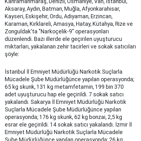
Kahramanmaraş, Denizli, Osmaniye, Van, İstanbul,
Aksaray, Aydın, Batman, Muğla, Afyonkarahisar,
Kayseri, Eskişehir, Ordu, Adıyaman, Erzincan,
Karaman, Kırklareli, Amasya, Hatay, Kütahya, Rize ve
Zonguldak'ta "Narkoçelik-9" operasyonları
düzenlendi. Bazı illerde ele geçirilen uyuşturucu
miktarları, yakalanan zehir tacirleri ve sokak satıcıları
şöyle:
İstanbul İl Emniyet Müdürlüğü Narkotik Suçlarla
Mücadele Şube Müdürlüğünce yapılan operasyonda;
65 kg skunk, 131 kg metamfetamin, 199 bin 370
adet uyuşturucu hap ele geçirildi. 7 sokak satıcı
yakalandı. Sakarya İl Emniyet Müdürlüğü Narkotik
Suçlarla Mücadele Şube Müdürlüğünce yapılan
operasyonda; 176 kg skunk, 62 kg bonzai, 2,5 kg
esrar ele geçirildi. 14 sokak satıcı yakalandı. İzmir İl
Emniyet Müdürlüğü Narkotik Suçlarla Mücadele
Şube Müdürlüğünce yapılan operasyonda; 26 kg