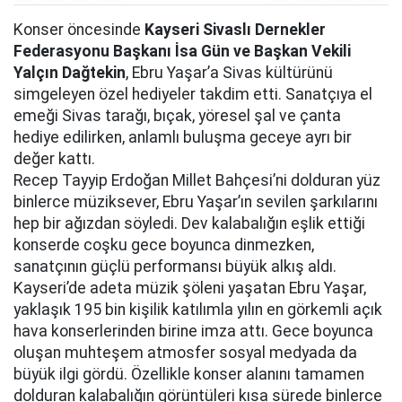
Konser öncesinde
Kayseri Sivaslı Dernekler
Federasyonu Başkanı İsa Gün ve Başkan Vekili
Yalçın Dağtekin
, Ebru Yaşar’a Sivas kültürünü
simgeleyen özel hediyeler takdim etti. Sanatçıya el
emeği Sivas tarağı, bıçak, yöresel şal ve çanta
hediye edilirken, anlamlı buluşma geceye ayrı bir
değer kattı.
Recep Tayyip Erdoğan Millet Bahçesi’ni dolduran yüz
binlerce müziksever, Ebru Yaşar’ın sevilen şarkılarını
hep bir ağızdan söyledi. Dev kalabalığın eşlik ettiği
konserde coşku gece boyunca dinmezken,
sanatçının güçlü performansı büyük alkış aldı.
Kayseri’de adeta müzik şöleni yaşatan Ebru Yaşar,
yaklaşık 195 bin kişilik katılımla yılın en görkemli açık
hava konserlerinden birine imza attı. Gece boyunca
oluşan muhteşem atmosfer sosyal medyada da
büyük ilgi gördü. Özellikle konser alanını tamamen
dolduran kalabalığın görüntüleri kısa sürede binlerce