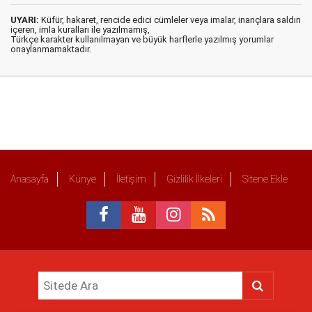
UYARI:
Küfür, hakaret, rencide edici cümleler veya imalar, inançlara saldırı
içeren, imla kuralları ile yazılmamış,
Türkçe karakter kullanılmayan ve büyük harflerle yazılmış yorumlar
onaylanmamaktadır.
Anasayfa
Künye
İletişim
Gizlilik İlkeleri
Sitene Ekle