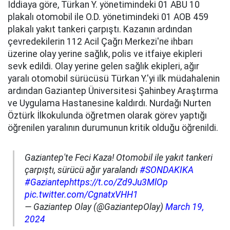
İddiaya göre, Türkan Y. yönetimindeki 01 ABU 10
plakalı otomobil ile O.D. yönetimindeki 01 AOB 459
plakalı yakıt tankeri çarpıştı. Kazanın ardından
çevredekilerin 112 Acil Çağrı Merkezi'ne ihbarı
üzerine olay yerine sağlık, polis ve itfaiye ekipleri
sevk edildi. Olay yerine gelen sağlık ekipleri, ağır
yaralı otomobil sürücüsü Türkan Y.'yi ilk müdahalenin
ardından Gaziantep Üniversitesi Şahinbey Araştırma
ve Uygulama Hastanesine kaldırdı. Nurdağı Nurten
Öztürk İlkokulunda öğretmen olarak görev yaptığı
öğrenilen yaralının durumunun kritik olduğu öğrenildi.
Gaziantep'te Feci Kaza! Otomobil ile yakıt tankeri
çarpıştı, sürücü ağır yaralandı
#SONDAKIKA
#Gaziantep
https://t.co/Zd9Ju3MlOp
pic.twitter.com/CgnatxVHH1
— Gaziantep Olay (@GaziantepOlay)
March 19,
2024