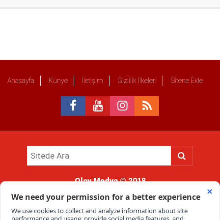
Anasayfa
Künye
İletişim
Gizlilik İlkeleri
Sitene Ekle
Olay Medya
© 2018
Sitemizde kullanılan içerik ve görsellerin tüm hakları saklıdır, izinsiz
kullanımı hukuki yaptırıma tabidir.