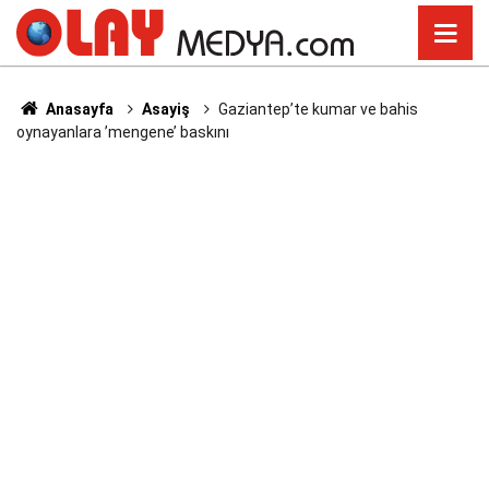
Anasayfa
Asayiş
Gaziantep’te kumar ve bahis
oynayanlara ’mengene’ baskını