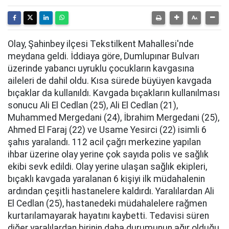
Olay, Şahinbey ilçesi Tekstilkent Mahallesi'nde
meydana geldi. İddiaya göre, Dumlupınar Bulvarı
üzerinde yabancı uyruklu çocukların kavgasına
aileleri de dahil oldu. Kısa sürede büyüyen kavgada
bıçaklar da kullanıldı. Kavgada bıçakların kullanılması
sonucu Ali El Cedlan (25), Ali El Cedlan (21),
Muhammed Mergedani (24), İbrahim Mergedani (25),
Ahmed El Faraj (22) ve Usame Yesirci (22) isimli 6
şahıs yaralandı. 112 acil çağrı merkezine yapılan
ihbar üzerine olay yerine çok sayıda polis ve sağlık
ekibi sevk edildi. Olay yerine ulaşan sağlık ekipleri,
bıçaklı kavgada yaralanan 6 kişiyi ilk müdahalenin
ardından çeşitli hastanelere kaldırdı. Yaralılardan Ali
El Cedlan (25), hastanedeki müdahalelere rağmen
kurtarılamayarak hayatını kaybetti. Tedavisi süren
diğer yaralılardan birinin daha durumunun ağır olduğu