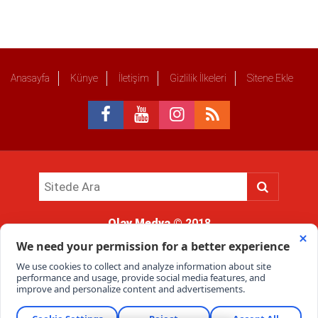
Anasayfa
Künye
İletişim
Gizlilik İlkeleri
Sitene Ekle
Olay Medya
© 2018
Sitemizde kullanılan içerik ve görsellerin tüm hakları saklıdır, izinsiz
kullanımı hukuki yaptırıma tabidir.