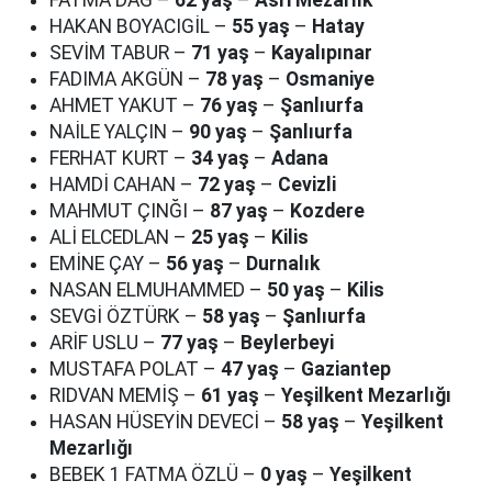
FATMA DAĞ –
62 yaş
–
Asri Mezarlık
HAKAN BOYACIGİL –
55 yaş
–
Hatay
SEVİM TABUR –
71 yaş
–
Kayalıpınar
FADIMA AKGÜN –
78 yaş
–
Osmaniye
AHMET YAKUT –
76 yaş
–
Şanlıurfa
NAİLE YALÇIN –
90 yaş
–
Şanlıurfa
FERHAT KURT –
34 yaş
–
Adana
HAMDİ CAHAN –
72 yaş
–
Cevizli
MAHMUT ÇINĞI –
87 yaş
–
Kozdere
ALİ ELCEDLAN –
25 yaş
–
Kilis
EMİNE ÇAY –
56 yaş
–
Durnalık
NASAN ELMUHAMMED –
50 yaş
–
Kilis
SEVGİ ÖZTÜRK –
58 yaş
–
Şanlıurfa
ARİF USLU –
77 yaş
–
Beylerbeyi
MUSTAFA POLAT –
47 yaş
–
Gaziantep
RIDVAN MEMİŞ –
61 yaş
–
Yeşilkent Mezarlığı
HASAN HÜSEYİN DEVECİ –
58 yaş
–
Yeşilkent
Mezarlığı
BEBEK 1 FATMA ÖZLÜ –
0 yaş
–
Yeşilkent