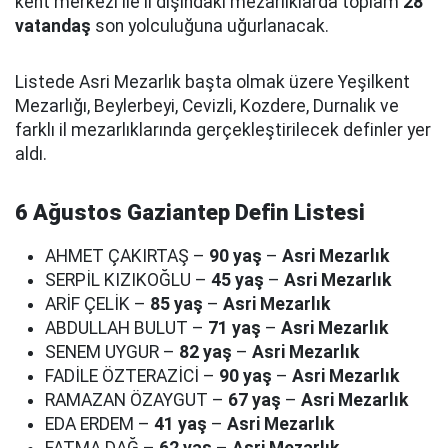
kent merkezi ile il dışındaki mezarlıklarda toplam
28
vatandaş
son yolculuğuna uğurlanacak.
Listede Asri Mezarlık başta olmak üzere Yeşilkent
Mezarlığı, Beylerbeyi, Cevizli, Kozdere, Durnalık ve
farklı il mezarlıklarında gerçekleştirilecek definler yer
aldı.
6 Ağustos Gaziantep Defin Listesi
AHMET ÇAKIRTAŞ –
90 yaş
–
Asri Mezarlık
SERPİL KIZIKOĞLU –
45 yaş
–
Asri Mezarlık
ARİF ÇELİK –
85 yaş
–
Asri Mezarlık
ABDULLAH BULUT –
71 yaş
–
Asri Mezarlık
SENEM UYGUR –
82 yaş
–
Asri Mezarlık
FADİLE ÖZTERAZİCİ –
90 yaş
–
Asri Mezarlık
RAMAZAN ÖZAYGUT –
67 yaş
–
Asri Mezarlık
EDA ERDEM –
41 yaş
–
Asri Mezarlık