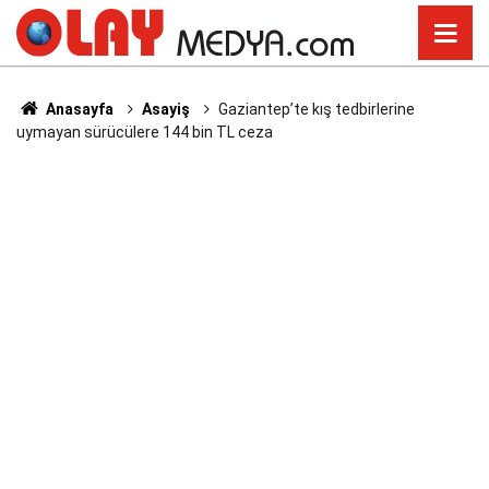
Anasayfa
Asayiş
Gaziantep’te kış tedbirlerine
uymayan sürücülere 144 bin TL ceza