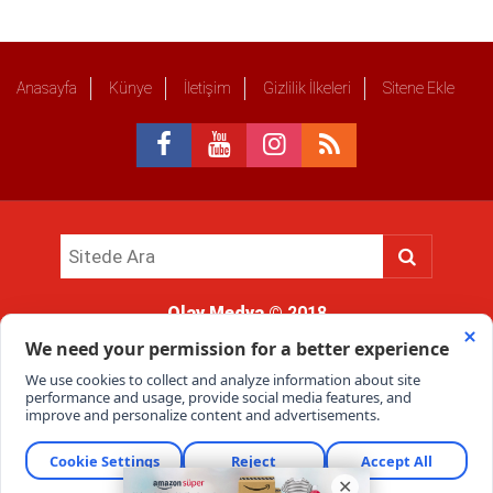
Anasayfa
Künye
İletişim
Gizlilik İlkeleri
Sitene Ekle
Olay Medya
© 2018
Sitemizde kullanılan içerik ve görsellerin tüm hakları saklıdır, izinsiz
kullanımı hukuki yaptırıma tabidir.
Haber Portalı Yazılımı