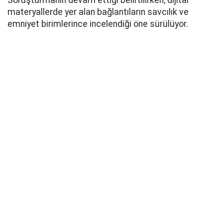
Soruşturmanın devam ettiği belirtilirken, dijital
materyallerde yer alan bağlantıların savcılık ve
emniyet birimlerince incelendiği öne sürülüyor.