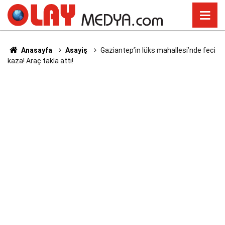
Anasayfa
Asayiş
Gaziantep’in lüks mahallesi’nde feci
kaza! Araç takla attı!