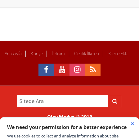
Anasayfa
Künye
İletişim
Gizlilik İlkeleri
Sitene Ekle
Olay Medya
© 2018
Sitemizde kullanılan içerik ve görsellerin tüm hakları saklıdır, izinsiz
kullanımı hukuki yaptırıma tabidir.