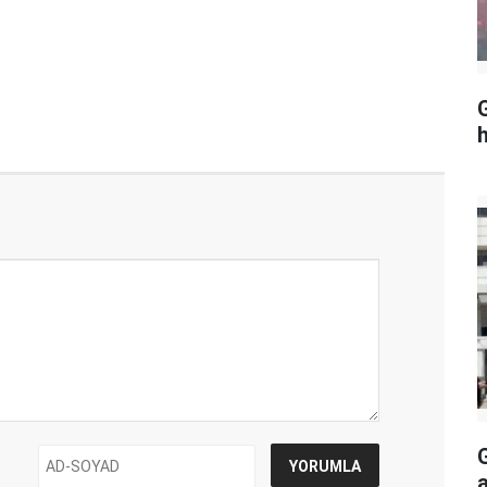
G
h
a