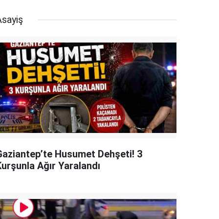
Asayiş
Gaziantep’te Husumet Dehşeti! 3
Kurşunla Ağır Yaralandı