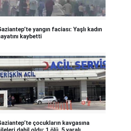
aziantep’te yangın faciası: Yaşlı kadın
ayatını kaybetti
Gaziantep’te çocukların kavgasına
ileleri dahil oldu: 1 ölü, 5 yaralı