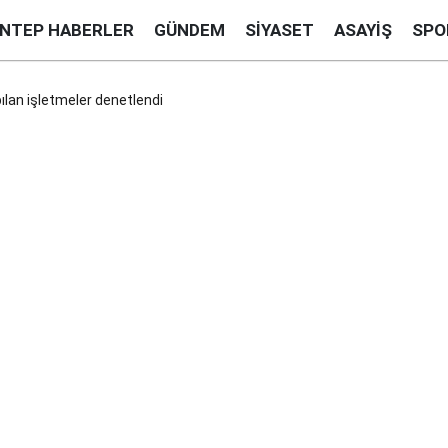
ANTEP HABERLER
GÜNDEM
SIYASET
ASAYIŞ
SPO
ılan işletmeler denetlendi