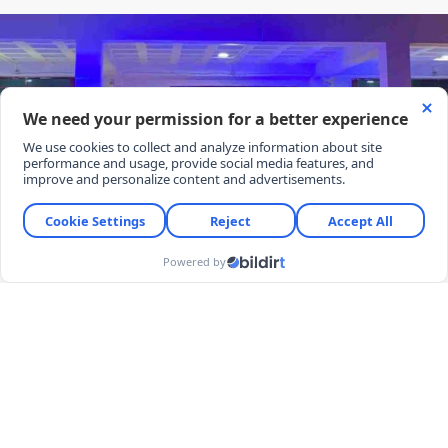
Yayınlanma:
08 Ağustos 2026 Cumartesi 13:36
Olay, Şahinbey ilçesine bağlı Güneykent Mahallesi
Şehit Ekrem Kurtoğlu Caddesi üzerindeki bir evde
yaşandı.