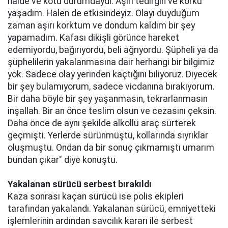
halde ve kötü durumdaydı. Aşırı tedirgin ve korku
yaşadım. Halen de etkisindeyiz. Olayı duyduğum
zaman aşırı korktum ve dondum kaldım bir şey
yapamadım. Kafası dikişli görünce hareket
edemiyordu, bağırıyordu, beli ağrıyordu. Şüpheli ya da
şüphelilerin yakalanmasına dair herhangi bir bilgimiz
yok. Sadece olay yerinden kaçtığını biliyoruz. Diyecek
bir şey bulamıyorum, sadece vicdanına bırakıyorum.
Bir daha böyle bir şey yaşanmasın, tekrarlanmasın
inşallah. Bir an önce teslim olsun ve cezasını çeksin.
Daha önce de aynı şekilde alkollü araç sürterek
geçmişti. Yerlerde sürünmüştü, kollarında sıyrıklar
oluşmuştu. Ondan da bir sonuç çıkmamıştı umarım
bundan çıkar" diye konuştu.
Yakalanan sürücü serbest bırakıldı
Kaza sonrası kaçan sürücü ise polis ekipleri
tarafından yakalandı. Yakalanan sürücü, emniyetteki
işlemlerinin ardından savcılık kararı ile serbest