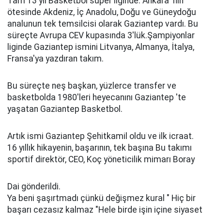
Tam 13 yıl Basketbol süper liginde. Ankara 'nın
ötesinde Akdeniz, İç Anadolu, Doğu ve Güneydoğu
analunun tek temsilcisi olarak Gaziantep vardı. Bu
süreçte Avrupa CEV kupasında 3'lük.Şampiyonlar
liginde Gaziantep ismini Litvanya, Almanya, İtalya,
Fransa'ya yazdıran takım.
Bu süreçte neş başkan, yüzlerce transfer ve
basketbolda 1980'leri heyecanını Gaziantep 'te
yaşatan Gaziantep Basketbol.
Artık ismi Gaziantep Şehitkamil oldu ve ilk icraat.
16 yıllık hikayenin, başarının, tek başına Bu takımı
sportif direktör, CEO, Koç yöneticilik mimarı Boray
Dai gönderildi.
Ya beni şaşırtmadı çünkü değişmez kural " Hiç bir
başarı cezasız kalmaz "Hele birde işin içine siyaset