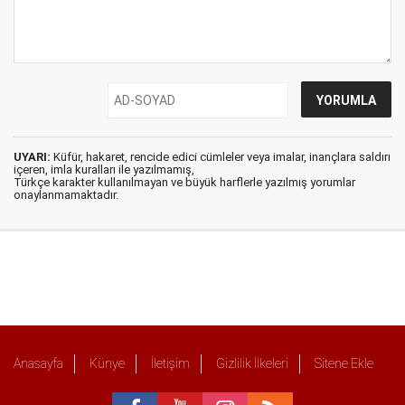
UYARI:
Küfür, hakaret, rencide edici cümleler veya imalar, inançlara saldırı
içeren, imla kuralları ile yazılmamış,
Türkçe karakter kullanılmayan ve büyük harflerle yazılmış yorumlar
onaylanmamaktadır.
Anasayfa
Künye
İletişim
Gizlilik İlkeleri
Sitene Ekle