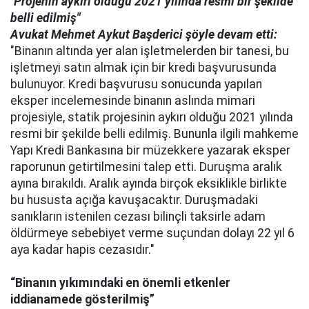
"Projenin aykırı olduğu 2021 yılında resmi bir şekilde
belli edilmiş"
Avukat Mehmet Aykut Başderici şöyle devam etti:
"Binanın altında yer alan işletmelerden bir tanesi, bu
işletmeyi satın almak için bir kredi başvurusunda
bulunuyor. Kredi başvurusu sonucunda yapılan
eksper incelemesinde binanın aslında mimari
projesiyle, statik projesinin aykırı olduğu 2021 yılında
resmi bir şekilde belli edilmiş. Bununla ilgili mahkeme
Yapı Kredi Bankasına bir müzekkere yazarak eksper
raporunun getirtilmesini talep etti. Duruşma aralık
ayına bırakıldı. Aralık ayında birçok eksiklikle birlikte
bu hususta açığa kavuşacaktır. Duruşmadaki
sanıkların istenilen cezası bilinçli taksirle adam
öldürmeye sebebiyet verme suçundan dolayı 22 yıl 6
aya kadar hapis cezasıdır."
“Binanın yıkımındaki en önemli etkenler
iddianamede gösterilmiş”