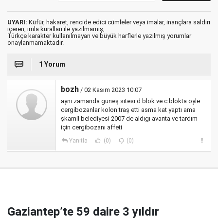
UYARI:
Küfür, hakaret, rencide edici cümleler veya imalar, inançlara saldırı
içeren, imla kuralları ile yazılmamış,
Türkçe karakter kullanılmayan ve büyük harflerle yazılmış yorumlar
onaylanmamaktadır.
1 Yorum
bozh
/ 02 Kasım 2023 10:07
aynı zamanda güneş sitesi d blok ve c blokta öyle
cergibozanlar kolon traş etti asma kat yaptı ama
şkamil belediyesi 2007 de aldıgı avanta ve tardım
için cergibozanı affeti
Yanıtla
(0)
(0)
Gaziantep’te 59 daire 3 yıldır