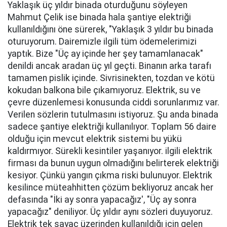
Yaklaşık üç yıldır binada oturduğunu söyleyen
Mahmut Çelik ise binada hala şantiye elektriği
kullanıldığını öne sürerek, "Yaklaşık 3 yıldır bu binada
oturuyorum. Dairemizle ilgili tüm ödemelerimizi
yaptık. Bize "Üç ay içinde her şey tamamlanacak"
denildi ancak aradan üç yıl geçti. Binanın arka tarafı
tamamen pislik içinde. Sivrisinekten, tozdan ve kötü
kokudan balkona bile çıkamıyoruz. Elektrik, su ve
çevre düzenlemesi konusunda ciddi sorunlarımız var.
Verilen sözlerin tutulmasını istiyoruz. Şu anda binada
sadece şantiye elektriği kullanılıyor. Toplam 56 daire
olduğu için mevcut elektrik sistemi bu yükü
kaldırmıyor. Sürekli kesintiler yaşanıyor. ilgili elektrik
firması da bunun uygun olmadığını belirterek elektriği
kesiyor. Çünkü yangın çıkma riski bulunuyor. Elektrik
kesilince müteahhitten çözüm bekliyoruz ancak her
defasında "İki ay sonra yapacağız', "Üç ay sonra
yapacağız" deniliyor. Üç yıldır aynı sözleri duyuyoruz.
Elektrik tek sayaç üzerinden kullanıldığı için gelen