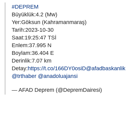
#DEPREM
Büyüklük:4.2 (Mw)
Yer:Göksun (Kahramanmaraş)
Tarih:2023-10-30
Saat:19:25:47 TSİ
Enlem:37.995 N
Boylam:36.404 E
Derinlik:7.07 km
Detay:
https://t.co/166DY0osiD
@afadbaskanlik
@trthaber
@anadoluajansi
— AFAD Deprem (@DepremDairesi)