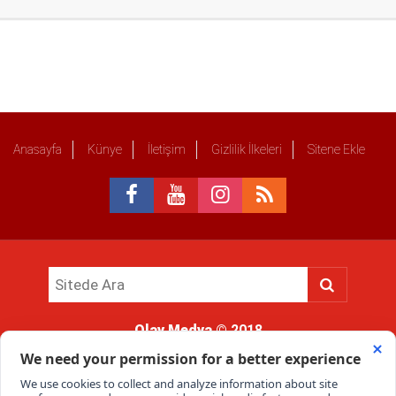
Anasayfa
Künye
İletişim
Gizlilik İlkeleri
Sitene Ekle
Olay Medya
© 2018
Sitemizde kullanılan içerik ve görsellerin tüm hakları saklıdır, izinsiz
kullanımı hukuki yaptırıma tabidir.